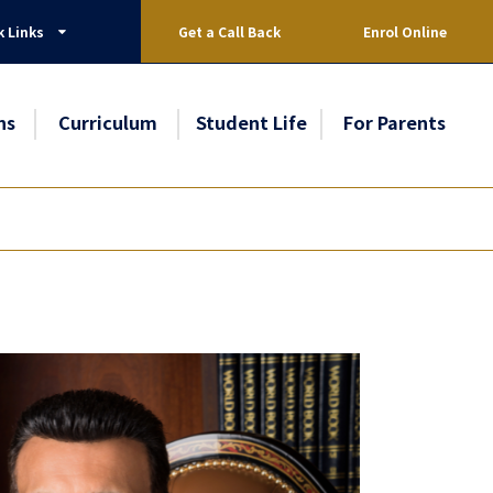
k Links
Get a Call Back
Enrol Online
ns
Curriculum
Student Life
For Parents