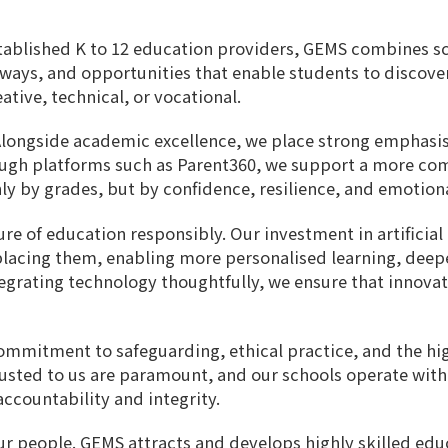
stablished K to 12 education providers, GEMS combines sc
thways, and opportunities that enable students to discove
tive, technical, or vocational.
 Alongside academic excellence, we place strong emphasis
gh platforms such as Parent360, we support a more com
ly by grades, but by confidence, resilience, and emotion
re of education responsibly. Our investment in artificial 
acing them, enabling more personalised learning, deepe
tegrating technology thoughtfully, we ensure that innov
mmitment to safeguarding, ethical practice, and the high
trusted to us are paramount, and our schools operate wit
accountability and integrity.
ur people. GEMS attracts and develops highly skilled ed